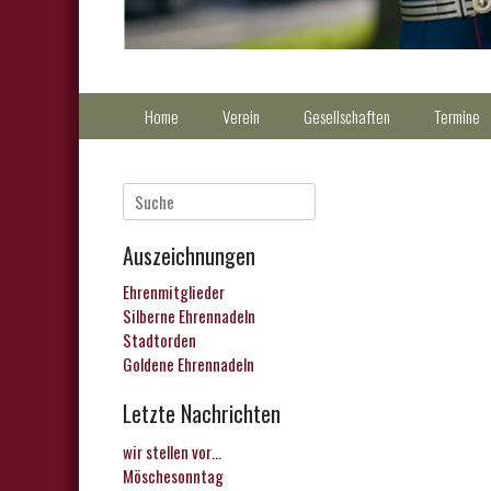
Primärmenu
Weiter
Home
Verein
Gesellschaften
Termine
zum
Inhalt
Suche
nach:
Auszeichnungen
Ehrenmitglieder
Silberne Ehrennadeln
Stadtorden
Goldene Ehrennadeln
Letzte Nachrichten
wir stellen vor…
Möschesonntag