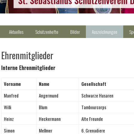
Aktuelles
Schützenhefte
Bilder
Auszeichnungen
Sp
Ehrenmitglieder
Interne Ehrenmitglieder
Vorname
Name
Gesellschaft
Manfred
Angermund
Schwarze Husaren
Willi
Blum
Tambourcorps
Heinz
Heckermann
Alte Freunde
Simon
Mellmer
6. Grenadiere