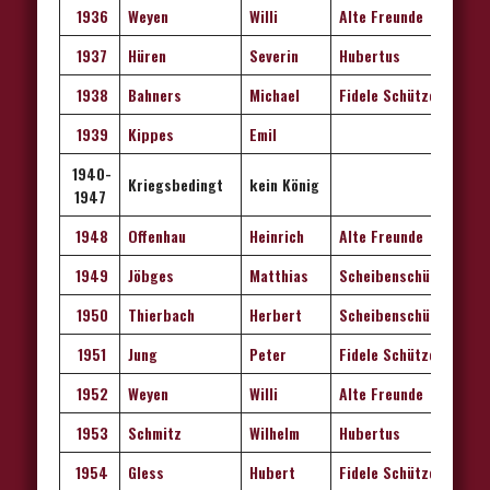
1936
Weyen
Willi
Alte Freunde
1937
Hüren
Severin
Hubertus
1938
Bahners
Michael
Fidele Schützen
1939
Kippes
Emil
1940-
Kriegsbedingt
kein König
1947
1948
Offe
n
hau
Heinrich
Alte Freunde
1949
Jöbges
Matthias
Scheibenschützen
1950
Thierbach
Herbert
Scheibenschützen
1951
Jung
Peter
Fidele Schützen
1952
Weyen
Willi
Alte Freunde
1953
Schmitz
Wilhelm
Hubertus
1954
Gless
Hubert
Fidele Schützen