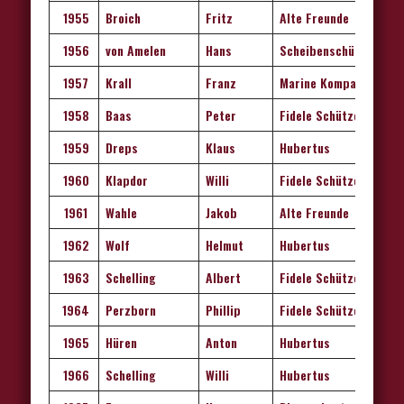
1955
Broich
Fritz
Alte Freunde
1956
von Amelen
Hans
Scheibenschützen
1957
Krall
Franz
Marine Kompanie
1958
Baas
Peter
Fidele Schützen
1959
Dre
p
s
Klaus
Hubertus
1960
Klapdor
Willi
Fidel
e
Schützen
1961
Wahle
Jakob
Alte Freunde
1962
Wolf
Helmut
Hubertus
1963
Schelling
Albert
Fidele Schützen
1964
Perzborn
Phillip
Fidele Schützen
1965
Hüren
Anton
Hubertus
1966
Schelling
Willi
Hubertus