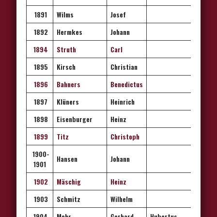
1891
Wilms
Josef
1892
Hermkes
Johann
1894
Struth
Carl
1895
Kirsch
Christian
1896
Bahners
Benedictus
1897
Klüners
Heinrich
1898
Eisenburger
Heinz
1899
Titz
Christoph
1900-
Hansen
Johann
1901
1902
Mäschig
Heinz
1903
Schmitz
Wilhelm
1904
Mohr
Gerhard
Hubertus