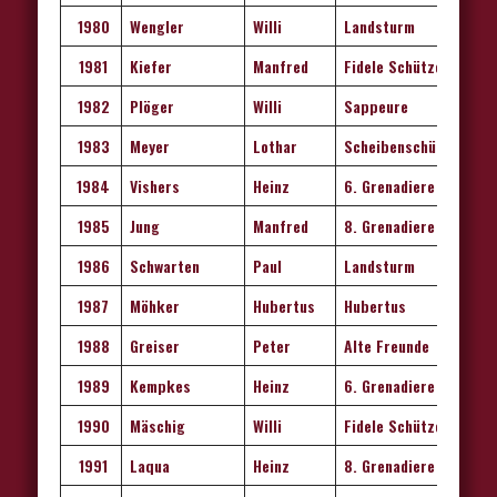
1980
Wengler
Willi
Landsturm
1981
Kiefer
Manfred
Fidele Schützen
1982
Plöger
Willi
Sappeure
1983
Meyer
Lothar
Scheibenschützen
1984
Vishers
Heinz
6. Grenadiere
1985
Jung
Manfred
8. Grenadiere
1986
Schwarten
Paul
Landsturm
1987
Möhker
Hubertus
Hubertus
1988
Greiser
Peter
Alte Freunde
1989
Kempkes
Heinz
6. Grenadiere
1990
Mäschig
Willi
Fidele Schützen
1991
Laqua
Heinz
8. Grenadiere