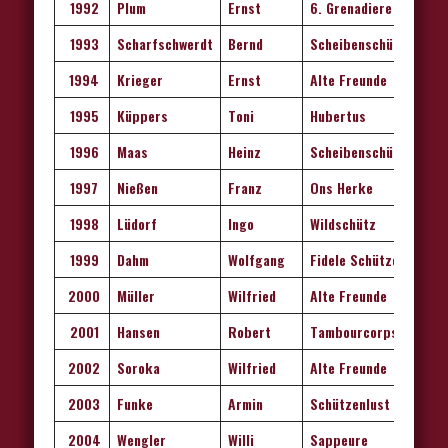
1992
Plum
Ernst
6. Grenadiere
1993
Scharfschwerdt
Bernd
Scheibenschützen
1994
Krieger
Ernst
Alte Freunde
1995
Küppers
Toni
Hub
e
rtus
1996
Maas
Heinz
Scheibenschützen
1997
Nießen
Franz
Ons Herke
1
998
Lüdorf
Ingo
Wildschütz
1999
Dahm
Wolfgang
Fidele Schützen
2000
Müller
Wilfried
Alte Freunde
2001
Hansen
Robert
Tambourcorps
2002
Soroka
Wilfried
Alte Freunde
2003
Funke
Armin
Schützenlust
2004
Wengler
Willi
Sappeure