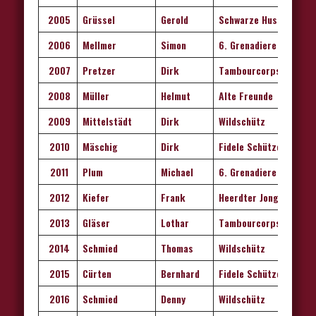
2005
Grüssel
Gerold
Schwarze Husaren
2006
Mellmer
Simon
6. Grenadiere
2007
Pretzer
Dirk
Tambourcorps
2008
Müller
Helmut
Alte Freunde
2009
Mittelstädt
Dirk
Wildschütz
2010
Mäschig
Dirk
Fidele Schützen
2011
Plum
Michael
6. Grenadiere
2012
Kiefer
Frank
Heerdter Jongens
2013
Gläser
Lothar
Tambourcorps
2014
Schmied
Thomas
Wildschütz
2015
Cürten
Bernhard
Fidele Schützen
2016
Schmied
Denny
Wildschütz