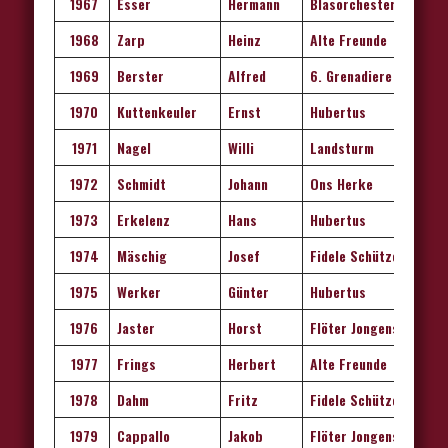
1967
Esser
Hermann
Blasorchester
1968
Zarp
Heinz
Alte Freunde
1969
Berster
Alfred
6. Grenadiere
1970
Kuttenkeuler
Ernst
Hubertus
1971
Nagel
Willi
Landsturm
1972
Schmidt
Johann
Ons Herke
1973
Erkelenz
Hans
Hubertus
19
74
Mäs
chig
Josef
Fidele Schützen
1975
Werker
Günter
Hubertus
1976
Jaster
Horst
Flöter Jongens
1977
Frings
Herbert
Alte Freunde
1978
Dahm
Fritz
Fidele Schützen
1979
Cappallo
Jakob
Flöter
Jongens