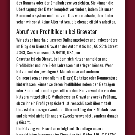
des Namens oder der Emailadresse verzichten. Sie können die
Übertragung der Daten komplett verhindern, indem Sie unser
Kommentarsystem nicht nutzen. Das wäre schade, aber leider
sehen wir sonst keine Alternativen, die ebenso effektiv arbeiten.
Abruf von Profilbildern bei Gravatar
Wir setzen innerhalb unseres Onlineangebotes und insbesondere
im Blog den Dienst Gravatar der Automattic Inc., 60 29th Street
#343, San Francisco, CA 94110, USA, ein.
Gravatar ist ein Dienst, bei dem sich Nutzer anmelden und
Profilbilder und ihre E-Mailadressen hinterlegen können. Wenn
Nutzer mit der jeweiligen E-Mailadresse auf anderen
Onlinepräsenzen (vor allem in Blogs) Beiträge oder Kommentare
hinterlassen, können so deren Profilbilder neben den Beiträgen
oder Kommentaren dargestellt werden. Hierzu wird die von den
Nutzern mitgeteilte E-Mailadresse an Gravatar zwecks Prüfung,
ob zu ihr ein Profil gespeichert ist, verschlüsselt übermittelt.
Dies ist der einzige Zweck der Übermittlung der E-Mailadresse
und sie wird nicht für andere Zwecke verwendet, sondern danach
gelöscht.
Die Nutzung von Gravatar erfolgt auf Grundlage unserer
berechtigten Interessen im Sinne des Art. 6 Abs. 1 lit. f) DSGVO,