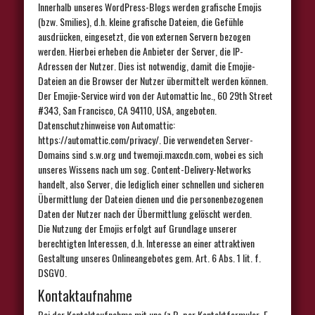
Innerhalb unseres WordPress-Blogs werden grafische Emojis
(bzw. Smilies), d.h. kleine grafische Dateien, die Gefühle
ausdrücken, eingesetzt, die von externen Servern bezogen
werden. Hierbei erheben die Anbieter der Server, die IP-
Adressen der Nutzer. Dies ist notwendig, damit die Emojie-
Dateien an die Browser der Nutzer übermittelt werden können.
Der Emojie-Service wird von der Automattic Inc., 60 29th Street
#343, San Francisco, CA 94110, USA, angeboten.
Datenschutzhinweise von Automattic:
https://automattic.com/privacy/. Die verwendeten Server-
Domains sind s.w.org und twemoji.maxcdn.com, wobei es sich
unseres Wissens nach um sog. Content-Delivery-Networks
handelt, also Server, die lediglich einer schnellen und sicheren
Übermittlung der Dateien dienen und die personenbezogenen
Daten der Nutzer nach der Übermittlung gelöscht werden.
Die Nutzung der Emojis erfolgt auf Grundlage unserer
berechtigten Interessen, d.h. Interesse an einer attraktiven
Gestaltung unseres Onlineangebotes gem. Art. 6 Abs. 1 lit. f.
DSGVO.
Kontaktaufnahme
Bei der Kontaktaufnahme mit uns (z.B. per Kontaktformular, E-