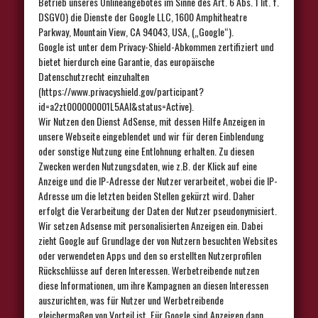
Betrieb unseres Onlineangebotes im Sinne des Art. 6 Abs. 1 lit. f.
DSGVO) die Dienste der Google LLC, 1600 Amphitheatre
Parkway, Mountain View, CA 94043, USA, („Google“).
Google ist unter dem Privacy-Shield-Abkommen zertifiziert und
bietet hierdurch eine Garantie, das europäische
Datenschutzrecht einzuhalten
(https://www.privacyshield.gov/participant?
id=a2zt000000001L5AAI&status=Active).
Wir Nutzen den Dienst AdSense, mit dessen Hilfe Anzeigen in
unsere Webseite eingeblendet und wir für deren Einblendung
oder sonstige Nutzung eine Entlohnung erhalten. Zu diesen
Zwecken werden Nutzungsdaten, wie z.B. der Klick auf eine
Anzeige und die IP-Adresse der Nutzer verarbeitet, wobei die IP-
Adresse um die letzten beiden Stellen gekürzt wird. Daher
erfolgt die Verarbeitung der Daten der Nutzer pseudonymisiert.
Wir setzen Adsense mit personalisierten Anzeigen ein. Dabei
zieht Google auf Grundlage der von Nutzern besuchten Websites
oder verwendeten Apps und den so erstellten Nutzerprofilen
Rückschlüsse auf deren Interessen. Werbetreibende nutzen
diese Informationen, um ihre Kampagnen an diesen Interessen
auszurichten, was für Nutzer und Werbetreibende
gleichermaßen von Vorteil ist. Für Google sind Anzeigen dann