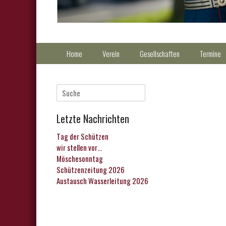
Primärmenu
Weiter
Home
Verein
Gesellschaften
Termine
zum
Inhalt
Suche
nach:
Letzte Nachrichten
Tag der Schützen
wir stellen vor…
Möschesonntag
Schützenzeitung 2026
Austausch Wasserleitung 2026