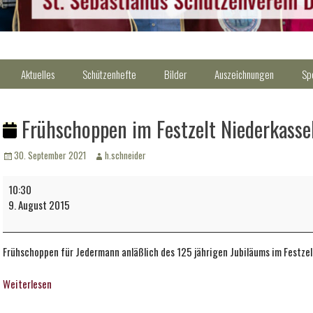
Aktuelles
Schützenhefte
Bilder
Auszeichnungen
Sp
Frühschoppen im Festzelt Niederkasse
Veröffentlicht
Autor
30. September 2021
h.schneider
am
Frühschoppen
10:30
im
9. August 2015
Festzelt
Niederkassel
Frühschoppen für Jedermann anläßlich des 125 jährigen Jubiläums im Festzel
Weiterlesen