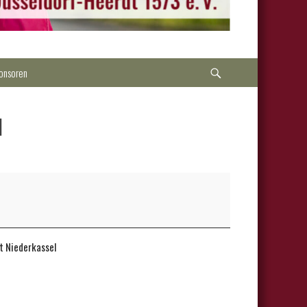
Suche
onsoren
l
t Niederkassel