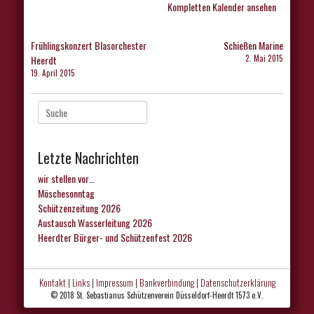
Kompletten Kalender ansehen
Beitragsnavigation
Frühlingskonzert Blasorchester
Schießen Marine
Heerdt
2. Mai 2015
19. April 2015
Suche
nach:
Letzte Nachrichten
wir stellen vor…
Möschesonntag
Schützenzeitung 2026
Austausch Wasserleitung 2026
Heerdter Bürger- und Schützenfest 2026
Kontakt
|
Links
|
Impressum
|
Bankverbindung
|
Datenschutzerklärung
© 2018 St. Sebastianus Schützenverein Düsseldorf-Heerdt 1573 e.V.