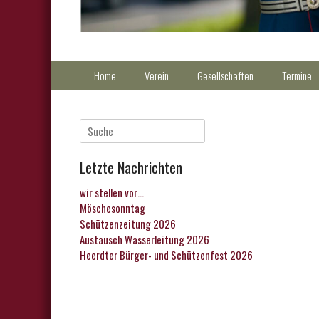
Primärmenu
Weiter
Home
Verein
Gesellschaften
Termine
zum
Inhalt
Suche
nach:
Letzte Nachrichten
wir stellen vor…
Möschesonntag
Schützenzeitung 2026
Austausch Wasserleitung 2026
Heerdter Bürger- und Schützenfest 2026