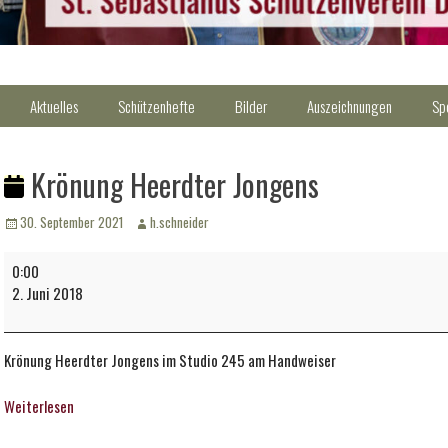
Aktuelles
Schützenhefte
Bilder
Auszeichnungen
Sp
Krönung Heerdter Jongens
Veröffentlicht
Autor
30. September 2021
h.schneider
am
Krönung
0:00
Heerdter
2. Juni 2018
Jongens
Krönung Heerdter Jongens im Studio 245 am Handweiser
Weiterlesen