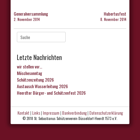
Beitragsnavigation
Generalversammlung
Hubertusfest
2. November 2014
8. November 2014
Suche
nach:
Letzte Nachrichten
wir stellen vor…
Möschesonntag
Schützenzeitung 2026
Austausch Wasserleitung 2026
Heerdter Bürger- und Schützenfest 2026
Kontakt
|
Links
|
Impressum
|
Bankverbindung
|
Datenschutzerklärung
© 2018 St. Sebastianus Schützenverein Düsseldorf-Heerdt 1573 e.V.