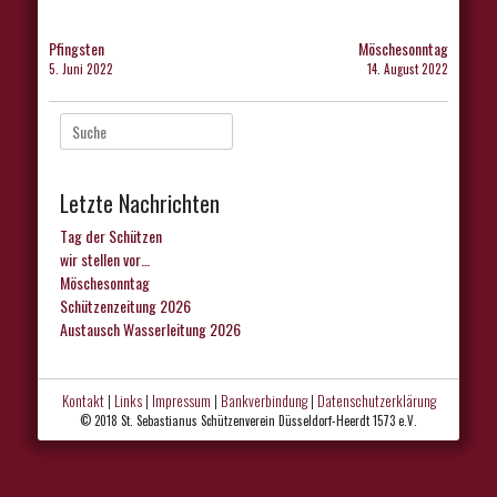
Beitragsnavigation
Pfingsten
Möschesonntag
5. Juni 2022
14. August 2022
Suche
nach:
Letzte Nachrichten
Tag der Schützen
wir stellen vor…
Möschesonntag
Schützenzeitung 2026
Austausch Wasserleitung 2026
Kontakt
|
Links
|
Impressum
|
Bankverbindung
|
Datenschutzerklärung
© 2018 St. Sebastianus Schützenverein Düsseldorf-Heerdt 1573 e.V.