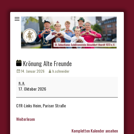
Krönung Alte Freunde
Veröffentlicht
Autor
14. Januar 2026
h.schneider
am
Krönung
n. a.
Alte
17. Oktober 2026
Freunde
CfR-Links Heim, Pariser Straße
Weiterlesen
Kompletten Kalender ansehen