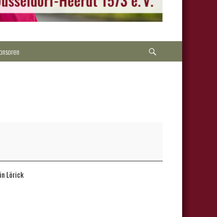
Suche
onsoren
in Lörick