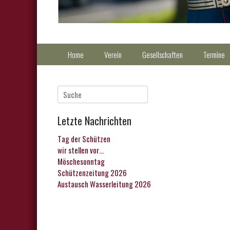
Primärmenu
Weiter
Home
Verein
Gesellschaften
Termine
zum
Inhalt
Suche
nach:
Letzte Nachrichten
Tag der Schützen
wir stellen vor…
Möschesonntag
Schützenzeitung 2026
Austausch Wasserleitung 2026