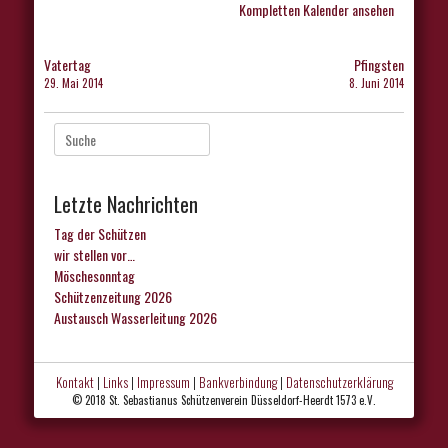
Kompletten Kalender ansehen
Beitragsnavigation
Vatertag
Pfingsten
29. Mai 2014
8. Juni 2014
Suche
nach:
Letzte Nachrichten
Tag der Schützen
wir stellen vor…
Möschesonntag
Schützenzeitung 2026
Austausch Wasserleitung 2026
Kontakt
|
Links
|
Impressum
|
Bankverbindung
|
Datenschutzerklärung
© 2018 St. Sebastianus Schützenverein Düsseldorf-Heerdt 1573 e.V.