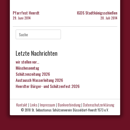
Beitragsnavigation
Pfarrfest Heerdt
IGDS Stadtkönigsschießen
29. Juni 2014
20. Juli 2014
Suche
nach:
Letzte Nachrichten
wir stellen vor…
Möschesonntag
Schützenzeitung 2026
Austausch Wasserleitung 2026
Heerdter Bürger- und Schützenfest 2026
Kontakt
|
Links
|
Impressum
|
Bankverbindung
|
Datenschutzerklärung
© 2018 St. Sebastianus Schützenverein Düsseldorf-Heerdt 1573 e.V.