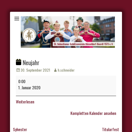
Neujahr
Veröffentlicht
Autor
30. September 2021
h.schneider
am
Neujahr
0:00
1. Januar 2020
Weiterlesen
Kompletten Kalender ansehen
Beitragsnavigation
Sylvester
Titularfest