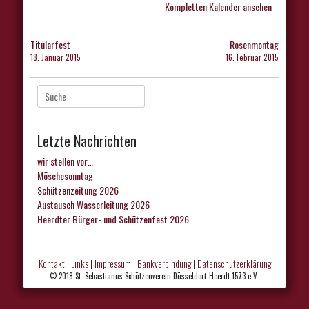
Kompletten Kalender ansehen
Beitragsnavigation
Titularfest
Rosenmontag
18. Januar 2015
16. Februar 2015
Suche
nach:
Letzte Nachrichten
wir stellen vor…
Möschesonntag
Schützenzeitung 2026
Austausch Wasserleitung 2026
Heerdter Bürger- und Schützenfest 2026
Kontakt
|
Links
|
Impressum
|
Bankverbindung
|
Datenschutzerklärung
© 2018 St. Sebastianus Schützenverein Düsseldorf-Heerdt 1573 e.V.