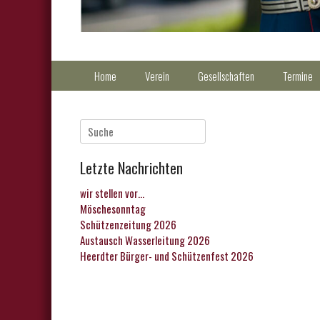
Primärmenu
Weiter
Home
Verein
Gesellschaften
Termine
zum
Inhalt
Suche
nach:
Letzte Nachrichten
wir stellen vor…
Möschesonntag
Schützenzeitung 2026
Austausch Wasserleitung 2026
Heerdter Bürger- und Schützenfest 2026