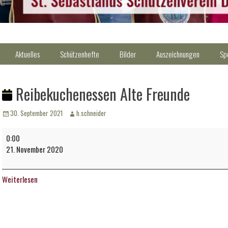
Aktuelles
Schützenhefte
Bilder
Auszeichnungen
Sp
Reibekuchenessen Alte Freunde
Veröffentlicht
Autor
30. September 2021
h.schneider
am
Reibekuchenessen
0:00
Alte
21. November 2020
Freunde
Weiterlesen