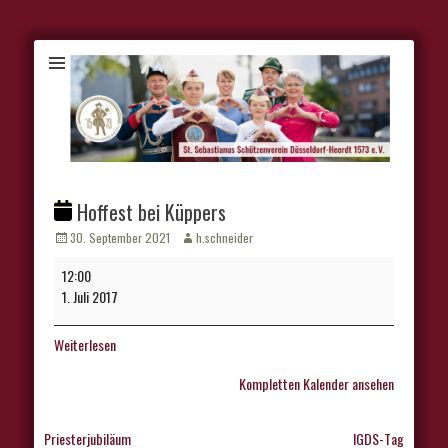
Hoffest bei Küppers
Veröffentlicht
Autor
30. September 2021
h.schneider
am
Hoffest
12:00
bei
1. Juli 2017
Küppers
Weiterlesen
Kompletten Kalender ansehen
Beitragsnavigation
Priesterjubiläum
IGDS-Tag