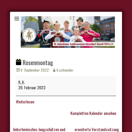
Rosenmontag
Veröffentlicht
Autor
9. September 2022
h.schneider
am
Rosenmontag
n. a.
20. Februar 2023
Weiterlesen
Kompletten Kalender ansehen
Beitragsnavigation
linksrheinisches Jungschützen und
erweiterte Vorstandssitzung