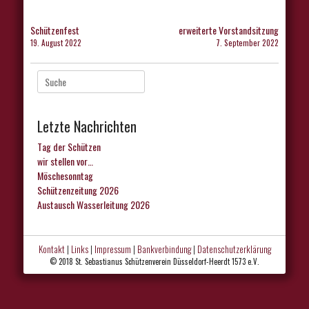
Beitragsnavigation
Schützenfest
erweiterte Vorstandsitzung
19. August 2022
7. September 2022
Suche
nach:
Letzte Nachrichten
Tag der Schützen
wir stellen vor…
Möschesonntag
Schützenzeitung 2026
Austausch Wasserleitung 2026
Kontakt
|
Links
|
Impressum
|
Bankverbindung
|
Datenschutzerklärung
© 2018 St. Sebastianus Schützenverein Düsseldorf-Heerdt 1573 e.V.