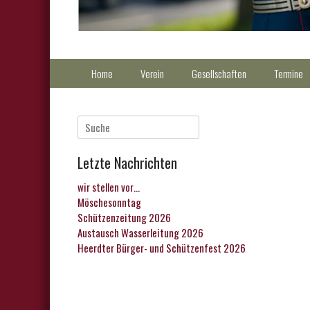
Primärmenu
Weiter
Home
Verein
Gesellschaften
Termine
zum
Inhalt
Suche
nach:
Letzte Nachrichten
wir stellen vor…
Möschesonntag
Schützenzeitung 2026
Austausch Wasserleitung 2026
Heerdter Bürger- und Schützenfest 2026