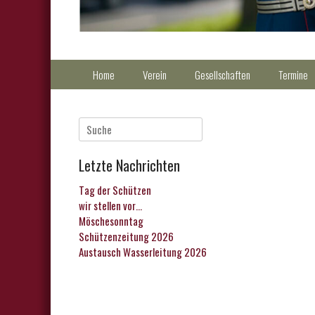
Primärmenu
Weiter
Home
Verein
Gesellschaften
Termine
zum
Inhalt
Suche
nach:
Letzte Nachrichten
Tag der Schützen
wir stellen vor…
Möschesonntag
Schützenzeitung 2026
Austausch Wasserleitung 2026