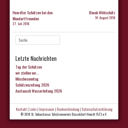
Beitragsnavigation
Heerdter Schützen bei den
Biwak Wildschütz
Mundartfreunden
14. August 2016
27. Juli 2016
Suche
nach:
Letzte Nachrichten
Tag der Schützen
wir stellen vor…
Möschesonntag
Schützenzeitung 2026
Austausch Wasserleitung 2026
Kontakt
|
Links
|
Impressum
|
Bankverbindung
|
Datenschutzerklärung
© 2018 St. Sebastianus Schützenverein Düsseldorf-Heerdt 1573 e.V.