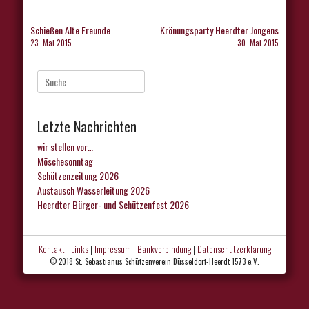
Beitragsnavigation
Schießen Alte Freunde
Krönungsparty Heerdter Jongens
23. Mai 2015
30. Mai 2015
Suche
nach:
Letzte Nachrichten
wir stellen vor…
Möschesonntag
Schützenzeitung 2026
Austausch Wasserleitung 2026
Heerdter Bürger- und Schützenfest 2026
Kontakt
|
Links
|
Impressum
|
Bankverbindung
|
Datenschutzerklärung
© 2018 St. Sebastianus Schützenverein Düsseldorf-Heerdt 1573 e.V.