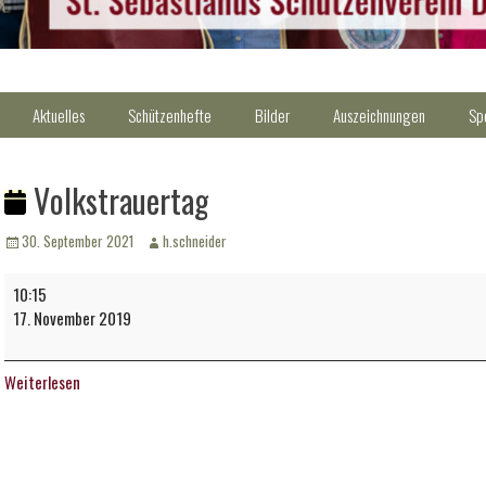
Aktuelles
Schützenhefte
Bilder
Auszeichnungen
Sp
Volkstrauertag
Veröffentlicht
Autor
30. September 2021
h.schneider
am
Volkstrauertag
10:15
17. November 2019
Weiterlesen