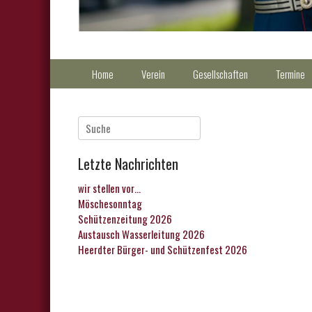
Primärmenu
Weiter
Home
Verein
Gesellschaften
Termine
zum
Inhalt
Suche
nach:
Letzte Nachrichten
wir stellen vor…
Möschesonntag
Schützenzeitung 2026
Austausch Wasserleitung 2026
Heerdter Bürger- und Schützenfest 2026