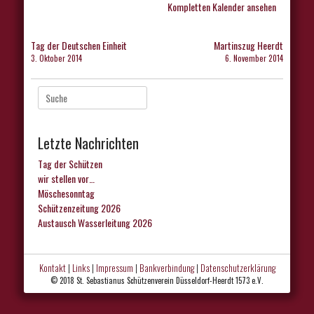
Kompletten Kalender ansehen
Beitragsnavigation
Tag der Deutschen Einheit
Martinszug Heerdt
3. Oktober 2014
6. November 2014
Suche
nach:
Letzte Nachrichten
Tag der Schützen
wir stellen vor…
Möschesonntag
Schützenzeitung 2026
Austausch Wasserleitung 2026
Kontakt
|
Links
|
Impressum
|
Bankverbindung
|
Datenschutzerklärung
© 2018 St. Sebastianus Schützenverein Düsseldorf-Heerdt 1573 e.V.