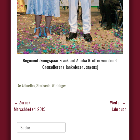
Regimentskönigspaar Frank und Annika Grütter von den 6.
Grenadieren (Hankwieser Jongens)
Kategorien
Aktuelles
,
Startseite-Wichtiges
Beitragsnavigation
← Zurück
Weiter →
Vorhergehender
Nächster
Marschbefehl 2019
Jahrbuch
Beitrag:
Beitrag:
Suche
nach: