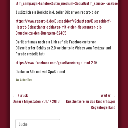
utm_campaign=Echobox&utm_medium=Social&utm_source=Facebook
Zusätzlich ein Bericht inkl. toller Bilder von report-d.de:
https://www.report-d.de/Duesseldorf/Schuetzen/Duesseldorf-
Heerdt-Sebastianer-schlagen-mit-vielen-Neuerungen-die-
Bruecke-zu-den-Buergern-82405
Darüberhinaus noch ein Link auf die Facebookseite von
Düsseldorfer Schützen 2.0 welche tolle Videos vom Festzug und
Parade erstellt hat:
https://www.facebook.com/gesellvereinregd.mad.2.0
/
Danke an Alle und viel Spaß damit.
Kategorien
Aktuelles
Beitragsnavigation
← Zurück
Weiter →
Vorhergehender
Nächster
Unsere Majestäten 2017 / 2018
Kuscheltiere an das Kinderhospiz
Beitrag:
Beitrag:
Regenbogenland
Suche
nach: