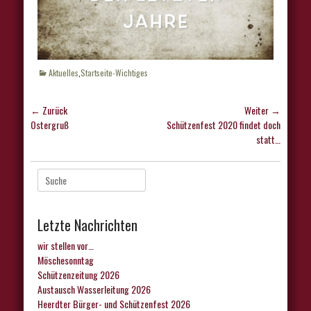
Kategorien
Aktuelles
,
Startseite-Wichtiges
Beitragsnavigation
← Zurück
Weiter →
Vorhergehender
Nächster
Ostergruß
Schützenfest 2020 findet doch
Beitrag:
Beitrag:
statt…
Suche
nach:
Letzte Nachrichten
wir stellen vor…
Möschesonntag
Schützenzeitung 2026
Austausch Wasserleitung 2026
Heerdter Bürger- und Schützenfest 2026