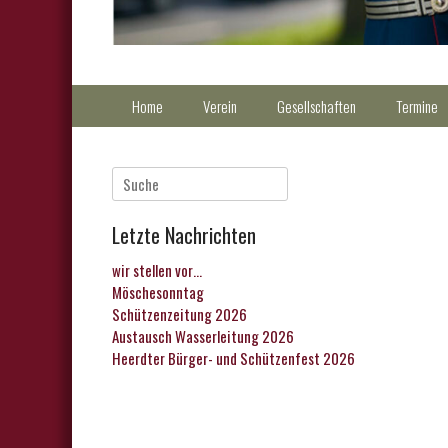
Primärmenu
Weiter
Home
Verein
Gesellschaften
Termine
zum
Inhalt
Suche
nach:
Letzte Nachrichten
wir stellen vor…
Möschesonntag
Schützenzeitung 2026
Austausch Wasserleitung 2026
Heerdter Bürger- und Schützenfest 2026