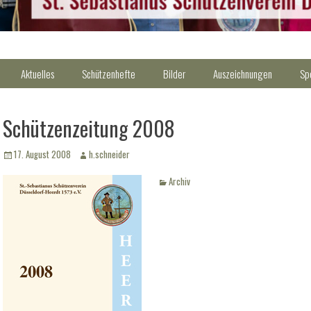
Aktuelles
Schützenhefte
Bilder
Auszeichnungen
Sp
Schützenzeitung 2008
Veröffentlicht
Autor
17. August 2008
h.schneider
am
Kategorien
Archiv