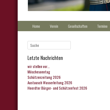
Primärmenu
Weiter
Home
Verein
Gesellschaften
Termine
zum
Inhalt
Suche
nach:
Letzte Nachrichten
wir stellen vor…
Möschesonntag
Schützenzeitung 2026
Austausch Wasserleitung 2026
Heerdter Bürger- und Schützenfest 2026