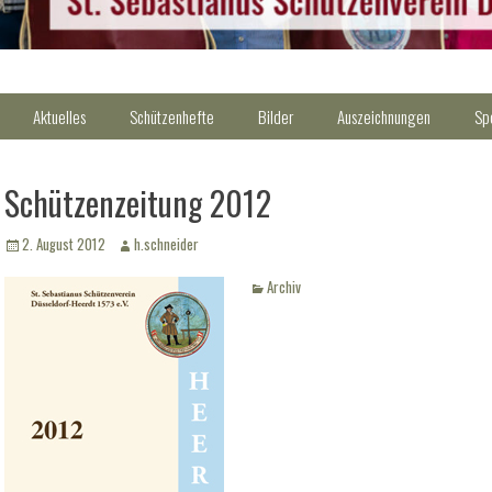
Aktuelles
Schützenhefte
Bilder
Auszeichnungen
Sp
Schützenzeitung 2012
Veröffentlicht
Autor
2. August 2012
h.schneider
am
Kategorien
Archiv