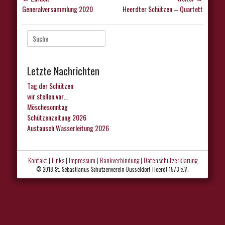
Vorhergehender
Nächster
Generalversammlung 2020
Heerdter Schützen – Quartett
Beitrag:
Beitrag:
Suche
nach:
Letzte Nachrichten
Tag der Schützen
wir stellen vor…
Möschesonntag
Schützenzeitung 2026
Austausch Wasserleitung 2026
Kontakt
|
Links
|
Impressum
|
Bankverbindung
|
Datenschutzerklärung
© 2018 St. Sebastianus Schützenverein Düsseldorf-Heerdt 1573 e.V.