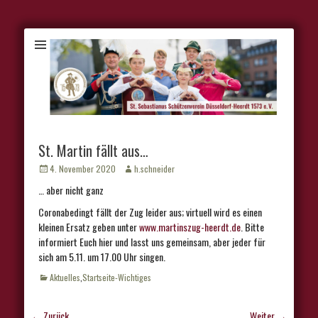
St. Martin fällt aus…
Veröffentlicht
Autor
4. November 2020
h.schneider
am
… aber nicht ganz
Coronabedingt fällt der Zug leider aus; virtuell wird es einen
kleinen Ersatz geben unter
www.martinszug-heerdt.de
. Bitte
informiert Euch hier und lasst uns gemeinsam, aber jeder für
sich am 5.11. um 17.00 Uhr singen.
Kategorien
Aktuelles
,
Startseite-Wichtiges
Beitragsnavigation
← Zurück
Weiter →