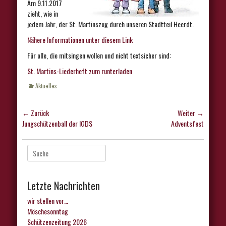
Am 9.11.2017
zieht, wie in
jedem Jahr, der St. Martinszug durch unseren Stadtteil Heerdt.
Nähere Informationen unter diesem Link
Für alle, die mitsingen wollen und nicht textsicher sind:
St. Martins-Liederheft zum runterladen
Kategorien
Aktuelles
Beitragsnavigation
← Zurück
Weiter →
Vorhergehender
Nächster
Jungschützenball der IGDS
Adventsfest
Beitrag:
Beitrag:
Suche
nach:
Letzte Nachrichten
wir stellen vor…
Möschesonntag
Schützenzeitung 2026