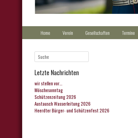
Primärmenu
Weiter
Home
Verein
Gesellschaften
Termine
zum
Inhalt
Suche
nach:
Letzte Nachrichten
wir stellen vor…
Möschesonntag
Schützenzeitung 2026
Austausch Wasserleitung 2026
Heerdter Bürger- und Schützenfest 2026