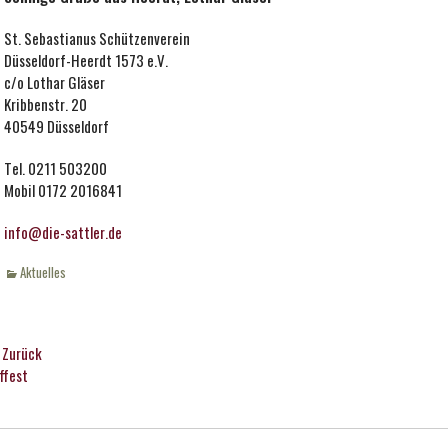
St. Sebastianus Schützenverein
Düsseldorf-Heerdt 1573 e.V.
c/o Lothar Gläser
Kribbenstr. 20
40549 Düsseldorf
Tel. 0211 503200
Mobil 0172 2016841
info@die-sattler.de
Kategorien
Aktuelles
eitragsnavigation
Zurück
rhergehender
Nächster
ffest
itrag:
Beitrag: