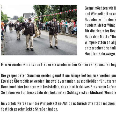
Gerne möchten wir H
und Wimpelketten an
Nachdem wir in den l
hundert Meter Wimpel
für die Heerdter Be
Nach dem Motto
“Un
Wimpelketten an all 
entsprechend schmück
Hauptverkehrswege u
Hierzu würden wir uns nun freuen sie wieder in den Reihen der Sponsoren be
Die gespendeten Summen werden genutzt um Wimpelketten zu erwerben und a
Etwaige Überschüsse werden, insoweit vorhanden, ausschließlich für unse
Denn auch hier konnten wir feststellen, das ein attraktives Programm Aufme
So haben wir für dieses Jahr den bekannten
Schlagerstar Michael Wendl
Im Vorfeld werden wir die Wimpelketten-Aktion natürlich öffentlich machen,
festlich geschmückte Straßen haben.