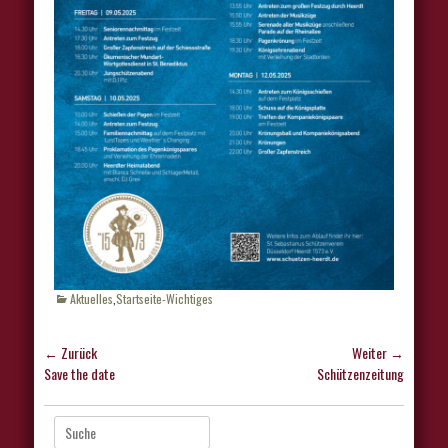
Kategorien
Aktuelles
,
Startseite-Wichtiges
Beitragsnavigation
← Zurück
Weiter →
Vorhergehender
Nächster
Save the date
Schützenzeitung
Beitrag:
Beitrag:
Suche
nach: