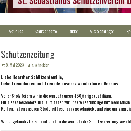
Aktuelles
Schützenhefte
Bilder
Auszeichnungen
Sp
Schützenzeitung
Veröffentlicht
Autor
8. Mai 2023
h.schneider
am
Liebe Heerdter Schützenfamilie,
liebe Freundinnen und Freunde unseres wunderbare
n Vereins
Voller Stolz feiern wir in diesem Jahr unser 450jähriges Jubiläum.
Für dieses besondere Jubiläum haben wir unsere Festumzüge mit mehr Musi
Reihen, haben unseren Stadtteil besonders geschmückt und eine umfangreic
Wie angekündigt erscheint auch in
diesem Jahr die Schützenzeitung sowohl g