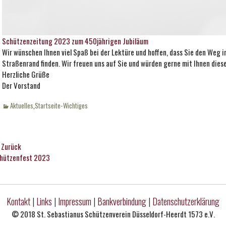
Schützenzeitung 2023 zum 450jährigen Jubiläum
Wir wünschen Ihnen viel Spaß bei der Lektüre und hoffen, dass Sie den Weg 
Straßenrand finden. Wir freuen uns auf Sie und würden gerne mit Ihnen dieses
Herzliche Grüße
Der Vorstand
Kategorien
Aktuelles
,
Startseite-Wichtiges
eitragsnavigation
Zurück
rhergehender
Nächster
hützenfest 2023
itrag:
Beitrag:
Kontakt
|
Links
|
Impressum
|
Bankverbindung
|
Datenschutzerklärung
© 2018 St. Sebastianus Schützenverein Düsseldorf-Heerdt 1573 e.V.