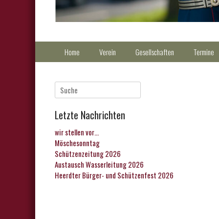
Primärmenu
Weiter
Home
Verein
Gesellschaften
Termine
zum
Inhalt
Suche
nach:
Letzte Nachrichten
wir stellen vor…
Möschesonntag
Schützenzeitung 2026
Austausch Wasserleitung 2026
Heerdter Bürger- und Schützenfest 2026