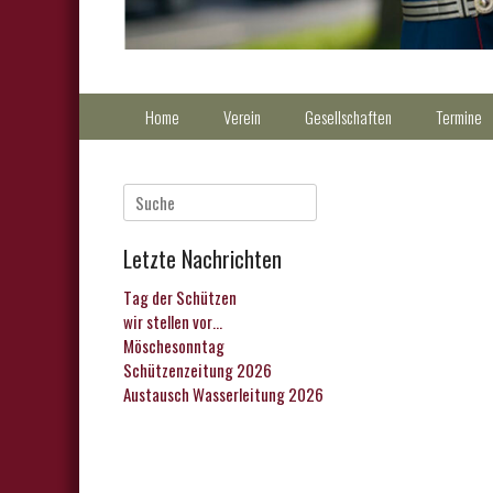
Primärmenu
Weiter
Home
Verein
Gesellschaften
Termine
zum
Inhalt
Suche
nach:
Letzte Nachrichten
Tag der Schützen
wir stellen vor…
Möschesonntag
Schützenzeitung 2026
Austausch Wasserleitung 2026