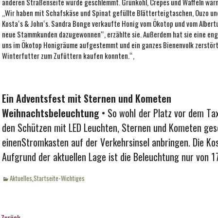
anderen Straßenseite wurde geschlemmt. Grünkohl, Crepes und Waffeln wär
,,Wir haben mit Schafskäse und Spinat gefüllte Blätterteigtaschen, Ouzo un
Kosta‘s & John‘s. Sandra Bonge verkaufte Honig vom Ökotop und vom Albertu
neue Stammkunden dazugewonnen“, erzählte sie. Außerdem hat sie eine enge
uns im Ökotop Honigräume aufgestemmt und ein ganzes Bienenvolk zerstört
Winterfutter zum Zufüttern kaufen konnten.“,
Ein Adventsfest mit Sternen und Kometen
Weihnachtsbeleuchtung
• So­ wohI der Platz vor dem Ta
den Schützen mit LED Leuchten, Sternen und Kometen ges
einenStromkasten auf der Verkehrsinsel anbringen. Die Ko
Aufgrund der aktuellen Lage ist die Beleuchtung nur von 17
Kategorien
Aktuelles
,
Startseite-Wichtiges
Zurück