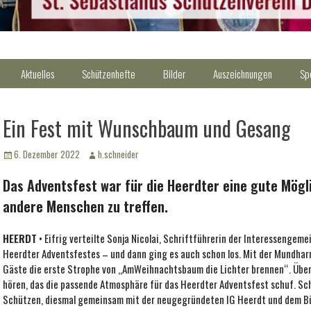
Aktuelles
Schützenhefte
Bilder
Auszeichnungen
Sp
Ein Fest mit Wunschbaum und Gesang
Veröffentlicht
Autor
6. Dezember 2022
h.schneider
am
Das Adventsfest war für die Heerdter eine gute Mögl
andere Menschen zu treffen.
HEERDT
• Eifrig verteilte Sonja Nicolai, Schriftführerin der Interessengem
Heerdter Adventsfestes – und dann ging es auch schon los. Mit der Mundha
Gäste die erste Strophe von ,,AmWeihnachtsbaum die Lichter brennen“. Übe
hören, das die passende Atmosphäre für das Heerdter Adventsfest schuf. S
Schützen, diesmal gemeinsam mit der neugegründeten IG Heerdt und dem Bürg