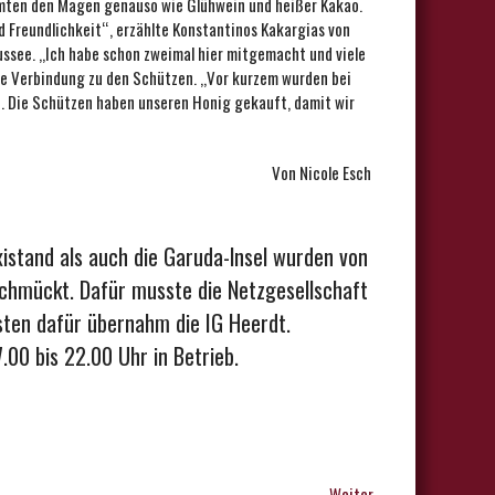
mten den Magen genauso wie Glühwein und heißer Kakao.
d Freundlichkeit“, erzählte Konstantinos Kakargias von
ssee. ,,Ich habe schon zweimal hier mitgemacht und viele
 Verbindung zu den Schützen. ,,Vor kurzem wurden bei
. Die Schützen haben unseren Honig gekauft, damit wir
Von Nicole Esch
xistand als auch die Garuda-lnsel wurden von
chmückt. Dafür musste die Netzgesellschaft
sten dafür übernahm die IG Heerdt.
.00 bis 22.00 Uhr in Betrieb.
Weiter →