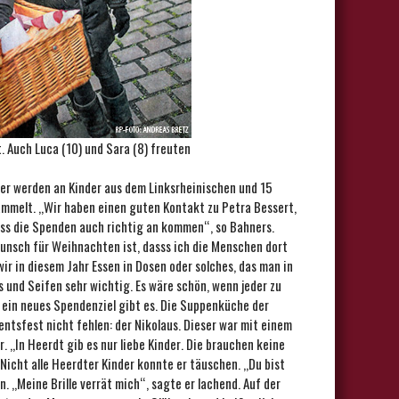
 Auch Luca (10) und Sara (8) freuten
er werden an Kinder aus dem Linksrheinischen und 15
ammelt. ,,Wir haben einen guten Kontakt zu Petra Bessert,
ass die Spenden auch richtig an kommen“, so Bahners.
Wunsch für Weihnachten ist, dasss ich die Menschen dort
 in diesem Jahr Essen in Dosen oder solches, das man in
 und Seifen sehr wichtig. Es wäre schön, wenn jeder zu
 ein neues Spendenziel gibt es. Die Suppenküche der
entsfest nicht fehlen: der Nikolaus. Dieser war mit einem
,,In Heerdt gib es nur liebe Kinder. Die brauchen keine
Nicht alle Heerdter Kinder konnte er täuschen. ,,Du bist
 ,,Meine Brille verrät mich“, sagte er lachend. Auf der