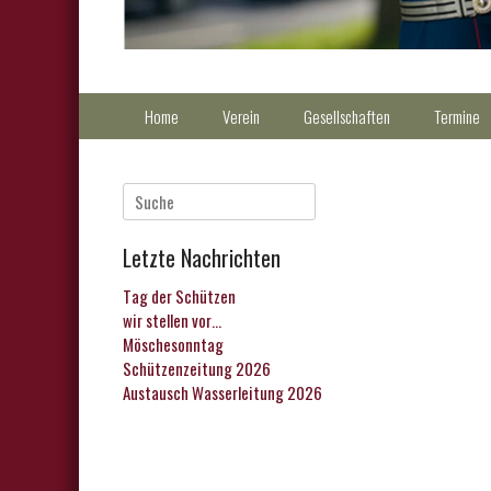
Primärmenu
Weiter
Home
Verein
Gesellschaften
Termine
zum
Inhalt
Suche
nach:
Letzte Nachrichten
Tag der Schützen
wir stellen vor…
Möschesonntag
Schützenzeitung 2026
Austausch Wasserleitung 2026