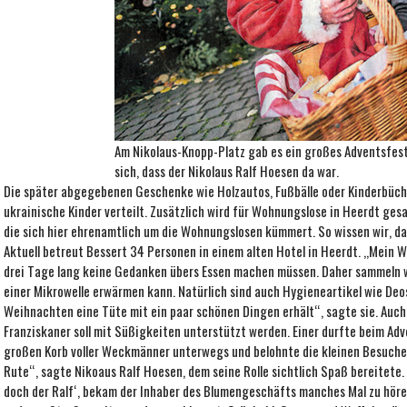
Am Nikolaus-Knopp-Platz gab es ein großes Adventsfest.
sich, dass der Nikolaus Ralf Hoesen da war.
Die später abgegebenen Geschenke wie Holzautos, Fußbälle oder Kinderbüch
ukrainische Kinder verteilt. Zusätzlich wird für Wohnungslose in Heerdt ges
die sich hier ehrenamtlich um die Wohnungslosen kümmert. So wissen wir, d
Aktuell betreut Bessert 34 Personen in einem alten Hotel in Heerdt. ,,Mein 
drei Tage lang keine Gedanken übers Essen machen müssen. Daher sammeln wir
einer Mikrowelle erwärmen kann. Natürlich sind auch Hygieneartikel wie Deos
Weihnachten eine Tüte mit ein paar schönen Dingen erhält“, sagte sie. Auch
Franziskaner soll mit Süßigkeiten unterstützt werden. Einer durfte beim Adv
großen Korb voller Weckmänner unterwegs und belohnte die kleinen Besucher. 
Rute“, sagte Niko­aus Ralf Hoesen, dem seine Rolle sichtlich Spaß bereitete. 
doch der Ralf‘, bekam der Inhaber des Blumengeschäfts man­ches Mal zu hören.