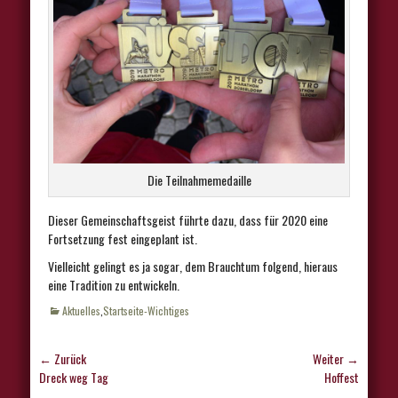
Die Teilnahmemedaille
Dieser Gemeinschaftsgeist führte dazu, dass für 2020 eine
Fortsetzung fest eingeplant ist.
Vielleicht gelingt es ja sogar, dem Brauchtum folgend, hieraus
eine Tradition zu entwickeln.
Kategorien
Aktuelles
,
Startseite-Wichtiges
Beitragsnavigation
← Zurück
Weiter →
Vorhergehender
Nächster
Dreck weg Tag
Hoffest
Beitrag:
Beitrag: