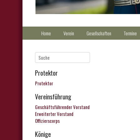
Primärmenu
Weiter
Home
Verein
Gesellschaften
Termine
zum
Inhalt
Suche
nach:
Protektor
Protektor
Vereinsführung
Geschäftsführender Vorstand
Erweiterter Vorstand
Offizierscorps
Könige