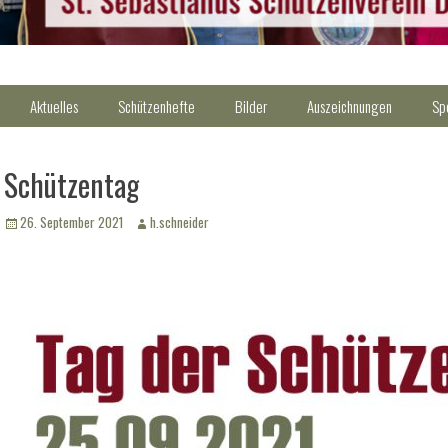
Aktuelles
Schützenhefte
Bilder
Auszeichnungen
Sp
Schützentag
Veröffentlicht
Autor
26. September 2021
h.schneider
am