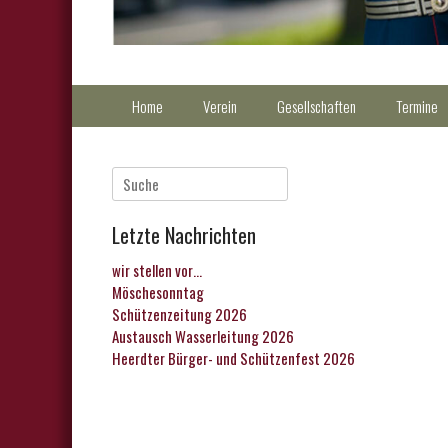
Primärmenu
Weiter
Home
Verein
Gesellschaften
Termine
zum
Inhalt
Suche
nach:
Letzte Nachrichten
wir stellen vor…
Möschesonntag
Schützenzeitung 2026
Austausch Wasserleitung 2026
Heerdter Bürger- und Schützenfest 2026